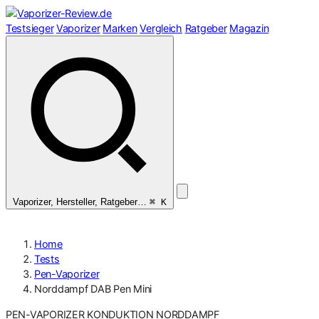
Zum
Inhalt
Testsieger
Vaporizer
Marken
Vergleich
Ratgeber
Magazin
springen
Vaporizer, Hersteller, Ratgeber…
⌘ K
Home
Tests
Pen-Vaporizer
Norddampf DAB Pen Mini
PEN-VAPORIZER
KONDUKTION
NORDDAMPF