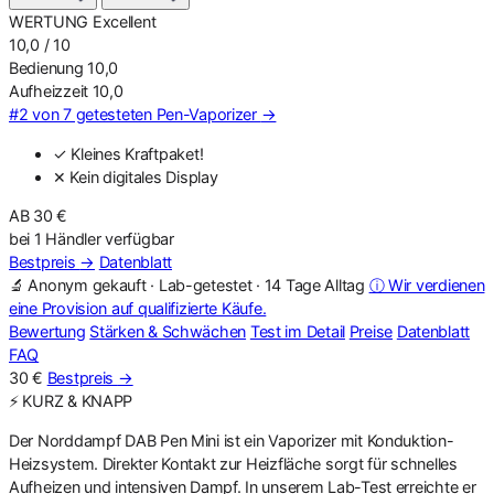
WERTUNG
Excellent
10,0
/ 10
Bedienung
10,0
Aufheizzeit
10,0
#2 von 7 getesteten Pen-Vaporizer
→
✓ Kleines Kraftpaket!
✕ Kein digitales Display
AB 30 €
bei 1 Händler verfügbar
Bestpreis
→
Datenblatt
🔬 Anonym gekauft · Lab-getestet · 14 Tage Alltag
ⓘ Wir verdienen
eine Provision auf qualifizierte Käufe.
Bewertung
Stärken & Schwächen
Test im Detail
Preise
Datenblatt
FAQ
30 €
Bestpreis
→
⚡ KURZ & KNAPP
Der Norddampf DAB Pen Mini ist ein Vaporizer mit Konduktion-
Heizsystem. Direkter Kontakt zur Heizfläche sorgt für schnelles
Aufheizen und intensiven Dampf. In unserem Lab-Test erreichte er