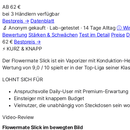
AB 62 €
bei 3 Händlern verfügbar
Bestpreis
→
Datenblatt
🔬 Anonym gekauft · Lab-getestet · 14 Tage Alltag
ⓘ Wir 
Bewertung
Stärken & Schwächen
Test im Detail
Preise
D
62 €
Bestpreis
→
⚡ KURZ & KNAPP
Der Flowermate Slick ist ein Vaporizer mit Konduktion-He
Wertung von 9,0 / 10 spielt er in der Top-Liga seiner Kla
LOHNT SICH FÜR
Anspruchsvolle Daily-User mit Premium-Erwartung
Einsteiger mit knappem Budget
Vielnutzer, die unabhängig von Steckdosen sein wo
Video-Review
Flowermate Slick im bewegten Bild