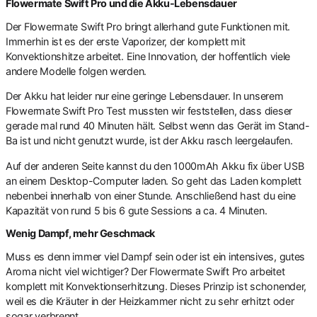
Flowermate Swift Pro und die Akku-Lebensdauer
Der Flowermate Swift Pro bringt allerhand gute Funktionen mit.
Immerhin ist es der erste Vaporizer, der komplett mit
Konvektionshitze arbeitet. Eine Innovation, der hoffentlich viele
andere Modelle folgen werden.
Der Akku hat leider nur eine geringe Lebensdauer. In unserem
Flowermate Swift Pro Test mussten wir feststellen, dass dieser
gerade mal rund 40 Minuten hält. Selbst wenn das Gerät im Stand-
Ba ist und nicht genutzt wurde, ist der Akku rasch leergelaufen.
Auf der anderen Seite kannst du den 1000mAh Akku fix über USB
an einem Desktop-Computer laden. So geht das Laden komplett
nebenbei innerhalb von einer Stunde. Anschließend hast du eine
Kapazität von rund 5 bis 6 gute Sessions a ca. 4 Minuten.
Wenig Dampf, mehr Geschmack
Muss es denn immer viel Dampf sein oder ist ein intensives, gutes
Aroma nicht viel wichtiger? Der Flowermate Swift Pro arbeitet
komplett mit Konvektionserhitzung. Dieses Prinzip ist schonender,
weil es die Kräuter in der Heizkammer nicht zu sehr erhitzt oder
sogar verbrennt.