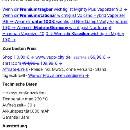
Wenn dir
Premium tragbar
wichtig ist
Mighty Plus Vaporizer
9,0
→
Wenn dir
Premium stationär
wichtig ist
Volcano Hybrid Vaporizer
9,8
→
Wenn dir
unter 100 €
wichtig ist
Norddampf Voity Vaporizer
10,0
→
Wenn dir
Made in Germany
wichtig ist
Norddampf
Hammah Vaporizer
10,0
→
Wenn dir
Klassiker
wichtig ist
Mighty
10,0
→
Zum besten Preis
Shop 1
0,00 €
→
www.vapo-city.de
69,99 €
→
· BESTPREIS
shrsl.com
194,99 €
109,99 €
→
Affiliate-Links
· Preise inkl. MwSt., ohne Versand · Stand
tagesaktuell ·
Wie wir Provisionen verdienen →
Technische Daten
Heizsystem
Konvektion
Temperatur max.
230 °C
Aufheizzeit
~ 30 s
Akkukapazität
1.000 mAh
Garantie
1 Jahr
Ausstattung