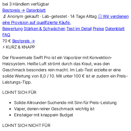
bei 3 Händlern verfügbar
Bestpreis
→
Datenblatt
🔬 Anonym gekauft · Lab-getestet · 14 Tage Alltag
ⓘ Wir verdienen
eine Provision auf qualifizierte Käufe.
Bewertung
Stärken & Schwächen
Test im Detail
Preise
Datenblatt
FAQ
70 €
Bestpreis
→
⚡ KURZ & KNAPP
Der Flowermate Swift Pro ist ein Vaporizer mit Konvektion-
Heizsystem. Heiße Luft strömt durch das Kraut, was den
Geschmack besonders rein macht. Im Lab-Test erzielte er eine
solide Wertung von 8,0 / 10. Mit unter 100 € ist er zudem ein Preis-
Leistungs-Tipp.
LOHNT SICH FÜR
Solide Allrounder-Suchende mit Sinn für Preis-Leistung
Vaper, denen reiner Geschmack wichtig ist
Einsteiger mit knappem Budget
LOHNT SICH NICHT FÜR