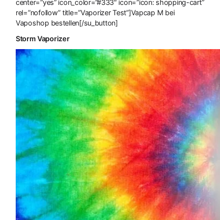
center=”yes” icon_color=”#333″ icon=”icon: shopping-cart”
rel=”nofollow” title=”Vaporizer Test”]Vapcap M bei
Vaposhop bestellen[/su_button]
Storm Vaporizer