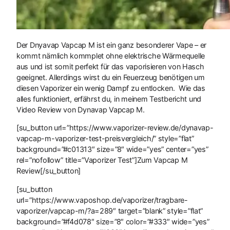
Der Dnyavap Vapcap M ist ein ganz besonderer Vape – er
kommt nämlich kommplet ohne elektrische Wärmequelle
aus und ist somit perfekt für das vaporisieren von Hasch
geeignet. Allerdings wirst du ein Feuerzeug benötigen um
diesen Vaporizer ein wenig Dampf zu entlocken. Wie das
alles funktioniert, erfährst du, in meinem Testbericht und
Video Review von Dynavap Vapcap M.
[su_button url=”https://www.vaporizer-review.de/dynavap-
vapcap-m-vaporizer-test-preisvergleich/” style=”flat”
background=”#c01313″ size=”8″ wide=”yes” center=”yes”
rel=”nofollow” title=”Vaporizer Test”]Zum Vapcap M
Review[/su_button]
[su_button
url=”https://www.vaposhop.de/vaporizer/tragbare-
vaporizer/vapcap-m/?a=289″ target=”blank” style=”flat”
background=”#f4d078″ size=”8″ color=”#333″ wide=”yes”