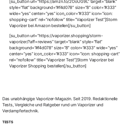
[su_button url=”https://amzn.to/2OoUG9L” target=”blank”
style=”flat” background=”#f4d078″ size=”8″ color=”#333″
wide=”yes” center=”yes” icon_color=”#333″ icon=”icon:
shopping-cart” rel=”nofollow” title=”Vaporizer Test”]Storm
Vaporizer bei Amazon bestellen[/su_button]
[su_button url=”https://vaporizer.shopping/storm-
vaporizer/?aff=reviews” target=”blank” style=”flat”
background=”#f4d078″ size=”8″ color=”#333″ wide=”yes”
center=”yes” icon_color=”#333″ icon=”icon: shopping-cart”
rel=”nofollow” title=”Vaporizer Test”]Storm Vaporizer bei
Vaporizer Shopping bestellen[/su_button]
Das unabhängige Vaporizer-Magazin. Seit 2019. Redaktionelle
Tests, Vergleiche und Ratgeber rund um Vaporizer und
Verdampfertechnik.
TESTS