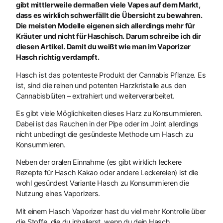
gibt mittlerweile dermaßen viele Vapes auf dem Markt,
dass es wirklich schwerfällt die Übersicht zu bewahren.
Die meisten Modelle eigenen sich allerdings mehr für
Kräuter und nicht für Haschisch. Darum schreibe ich dir
diesen Artikel. Damit du weißt wie man im Vaporizer
Hasch richtig verdampft.
Hasch ist das potenteste Produkt der Cannabis Pflanze. Es
ist, sind die reinen und potenten Harzkristalle aus den
Cannabisblüten – extrahiert und weiterverarbeitet.
Es gibt viele Möglichkeiten dieses Harz zu Konsummieren.
Dabei ist das Rauchen in der Pipe oder im Joint allerdings
nicht unbedingt die gesündeste Methode um Hasch zu
Konsummieren.
Neben der oralen Einnahme (es gibt wirklich leckere
Rezepte für Hasch Kakao oder andere Leckereien) ist die
wohl gesündest Variante Hasch zu Konsummieren die
Nutzung eines Vaporizers.
Mit einem Hasch Vaporizer hast du viel mehr Kontrolle über
die Stoffe, die du inhalierst, wenn du dein Hasch