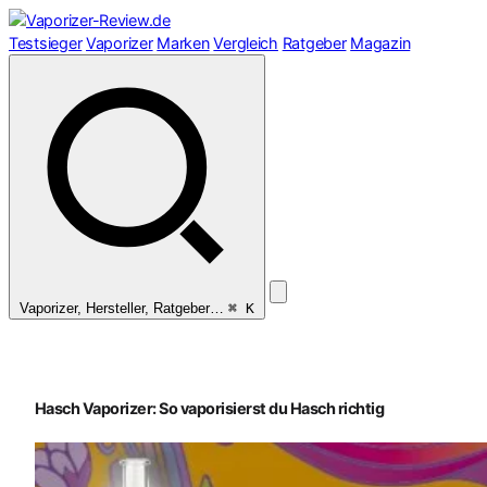
Zum
Inhalt
Testsieger
Vaporizer
Marken
Vergleich
Ratgeber
Magazin
springen
Vaporizer, Hersteller, Ratgeber…
⌘ K
Hasch Vaporizer: So vaporisierst du Hasch richtig